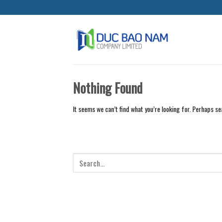
Skip
to
content
Nothing Found
It seems we can’t find what you’re looking for. Perhaps se