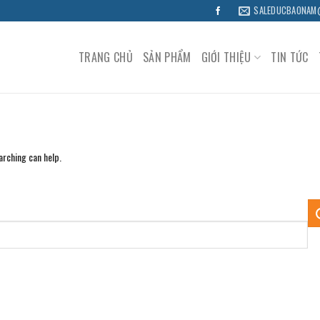
SALEDUCBAONAM
TRANG CHỦ
SẢN PHẨM
GIỚI THIỆU
TIN TỨC
arching can help.