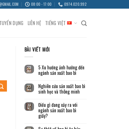
@GMAIL.COM
08:00 - 17:00
0974.020.992
TUYỂN DỤNG
LIÊN HỆ
TIẾNG VIỆT
BÀI VIẾT MỚI
5 Xu hướng ảnh hưởng đến
23
Th12
ngành sản xuất bao bì
Nghiên cứu sản xuất bao bì
23
Th12
sinh học và thông minh
Điều gì đang xảy ra với
23
Th12
ngành sản xuất bao bì
giấy?
Sự thật về bao bì tự hủy